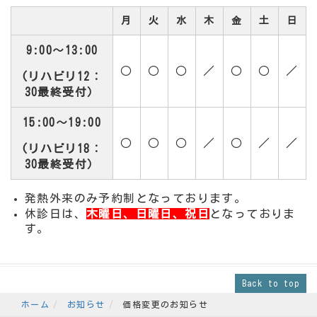
月
火
水
木
金
土
日
9:00～13:00
○
○
○
／
○
○
／
(リハビリ12：
30最終受付）
15:00～19:00
○
○
○
／
○
／
／
(リハビリ18：
30最終受付）
発熱外来のみ予約制となっております。
休診日は、
木曜日、日曜日、祝日
となっておりま
す。
Back to top
ホーム
お知らせ
価格変更のお知らせ