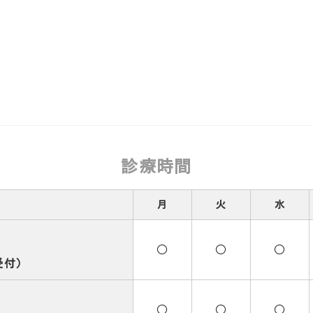
総合病院・
がら地域の
に合わせた
たいと考え
何でもお気
診療時間
月
火
水
○
○
○
受付）
○
○
○