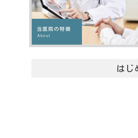
はじ
院長の黒田徹(くろだとおる)で
江東区亀戸の地におきまして平成
に開院して以来、地域の皆様に
クリニックとして、内科・循環
に各科のプライマリーケアにお
い医療を提供することを目指し
お子さんからお年寄りまで、ど
も気軽に相談できるようなクリ