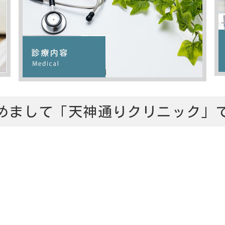
めまして「天神通りクリニック」
す。
天神通
14年9月
信頼される
東京都江東区亀
器科を中心
いて質の高
TEL: 03-56
ています。
んなことで
ニックであ