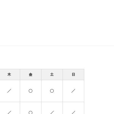
木
金
土
日
／
○
○
／
／
○
／
／