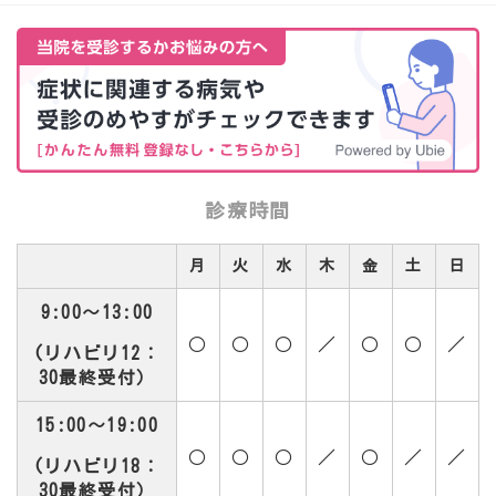
診療時間
月
火
水
木
金
土
日
9:00～13:00
○
○
○
／
○
○
／
(リハビリ12：
30最終受付）
15:00～19:00
○
○
○
／
○
／
／
(リハビリ18：
30最終受付）