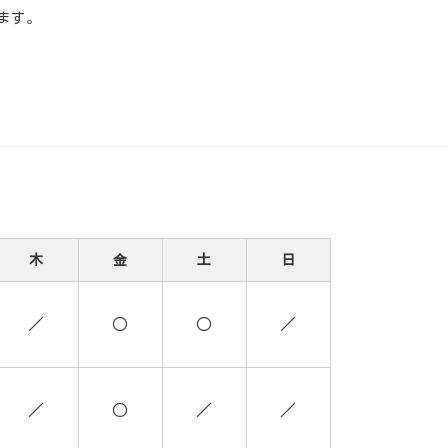
ます。
木
金
土
日
／
○
○
／
／
○
／
／