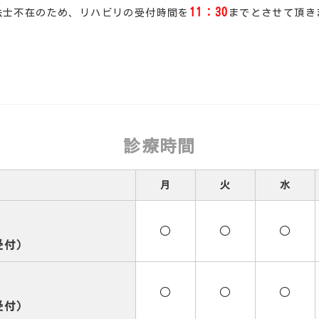
11：30
法士不在のため、リハビリの受付時間を
までとさせて頂き
診療時間
月
火
水
○
○
○
受付）
○
○
○
受付）